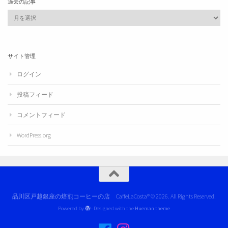
過去の記事
過
去
の
記
事
サイト管理
ログイン
投稿フィード
コメントフィード
WordPress.org
品川区戸越銀座の焙煎コーヒーの店 CaffeLaCosta® © 2026. All Rights Reserved.
Powered by
- Designed with the
Hueman theme