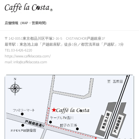
Skip to content
店舗情報（MAP・営業時間)
〒142-0051東京都品川区平塚2-16-5 CASTANCHOR戸越銀座1F
最寄駅：東急池上線「戸越銀座駅」徒歩1分／都営浅草線「戸越駅」3分
TEL 03-6426-6220
https://www.caffelacosta.com/
mail: info@caffelacosta.com
https://caffelacosta.stores.jp/